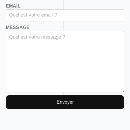
EMAIL
MESSAGE
Envoyer