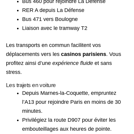
Bus 460 pour rejoindre La Défense
RER A depuis La Défense
Bus 471 vers Boulogne
Liaison avec le tramway T2
Les transports en commun facilitent vos
déplacements vers les
casinos parisiens
. Vous
profitez ainsi d’une
expérience fluide
et sans
stress.
Les trajets en voiture
Depuis Marnes-la-Coquette, empruntez
l’A13 pour rejoindre Paris en moins de 30
minutes.
Privilégiez la route D907 pour éviter les
embouteillages aux heures de pointe.