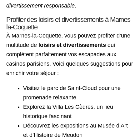
divertissement responsable
.
Profiter des loisirs et divertissements à Marnes-
la-Coquette
À Marnes-la-Coquette, vous pouvez profiter d’une
multitude de
loisirs et divertissements
qui
complètent parfaitement vos escapades aux
casinos parisiens. Voici quelques suggestions pour
enrichir votre séjour :
Visitez le parc de Saint-Cloud pour une
promenade relaxante
Explorez la Villa Les Cèdres, un lieu
historique fascinant
Découvrez les expositions au Musée d’Art
et d’Histoire de Meudon