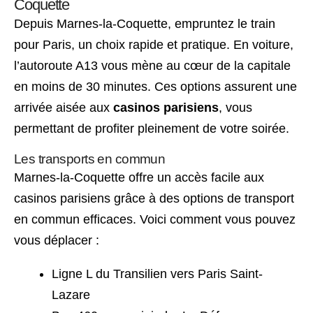
Coquette
Depuis Marnes-la-Coquette, empruntez le train
pour Paris, un choix rapide et pratique. En voiture,
l’autoroute A13 vous mène au cœur de la capitale
en moins de 30 minutes. Ces options assurent une
arrivée aisée aux
casinos parisiens
, vous
permettant de profiter pleinement de votre soirée.
Les transports en commun
Marnes-la-Coquette offre un accès facile aux
casinos parisiens grâce à des options de transport
en commun efficaces. Voici comment vous pouvez
vous déplacer :
Ligne L du Transilien vers Paris Saint-
Lazare