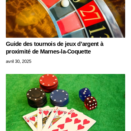
Guide des tournois de jeux d’argent à
proximité de Marnes-la-Coquette
avril 30, 2025