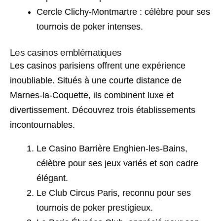
Cercle Clichy-Montmartre : célèbre pour ses
tournois de poker intenses.
Les casinos emblématiques
Les casinos parisiens offrent une expérience
inoubliable. Situés à une courte distance de
Marnes-la-Coquette, ils combinent luxe et
divertissement. Découvrez trois établissements
incontournables.
Le Casino Barrière Enghien-les-Bains,
célèbre pour ses jeux variés et son cadre
élégant.
Le Club Circus Paris, reconnu pour ses
tournois de poker prestigieux.