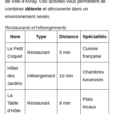
de Ville-d’Avray. Ces activités vous permettent de
combiner
détente
et
découverte
dans un
environnement serein.
Restaurants et hébergements
Nom
Type
Distance
Spécialités
Le Petit
Cuisine
Restaurant
5 min
Coquet
française
Hôtel
Chambres
des
Hébergement
10 min
luxueuses
Jardins
La
Plats
Table
Restaurant
8 min
locaux
d’Hôte