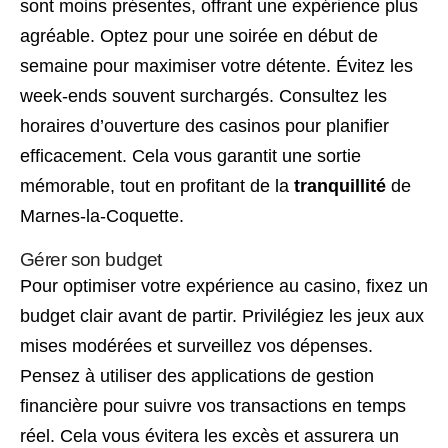
sont moins présentes, offrant une expérience plus
agréable. Optez pour une soirée en début de
semaine pour maximiser votre détente. Évitez les
week-ends souvent surchargés. Consultez les
horaires d’ouverture des casinos pour planifier
efficacement. Cela vous garantit une sortie
mémorable, tout en profitant de la
tranquillité
de
Marnes-la-Coquette.
Gérer son budget
Pour optimiser votre expérience au casino, fixez un
budget clair avant de partir. Privilégiez les jeux aux
mises modérées et surveillez vos dépenses.
Pensez à utiliser des applications de gestion
financière pour suivre vos transactions en temps
réel. Cela vous évitera les excès et assurera un