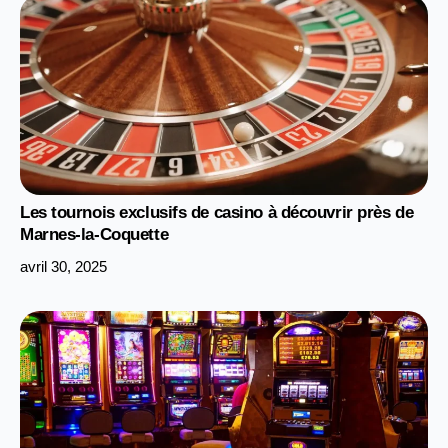
Les tournois exclusifs de casino à découvrir près de
Marnes-la-Coquette
avril 30, 2025