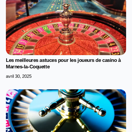
Les meilleures astuces pour les joueurs de casino à
Marnes-la-Coquette
avril 30, 2025