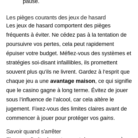
pause.
Les pièges courants des jeux de hasard
Les jeux de hasard comportent des pièges
fréquents à éviter. Ne cédez pas à la tentation de
poursuivre vos pertes, cela peut rapidement
épuiser votre budget. Méfiez-vous des systèmes et
stratégies soi-disant infaillibles, ils promettent
souvent plus qu’ils ne livrent. Gardez à l’esprit que
chaque jeu a une
avantage maison
, ce qui signifie
que le casino gagne à long terme. Évitez de jouer
sous l’influence de l’alcool, car cela altère le
jugement. Fixez-vous des limites claires avant de
commencer à jouer pour protéger vos
gains
.
Savoir quand s’arrêter