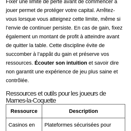
Fixer une limite de perte avant de commencer à
jouer permet de protéger votre capital. Arrêtez-
vous lorsque vous atteignez cette limite, même si
l’envie de continuer persiste. En cas de gain, fixez
également un montant de profit à atteindre avant
de quitter la table. Cette discipline évite de
succomber à l’appât du gain et préserve vos
ressources.
Écouter son intuition
et savoir dire
non garantit une expérience de jeu plus saine et
contrôlée.
Ressources et outils pour les joueurs de
Marnes-la-Coquette
Ressource
Description
Casinos en
Plateformes sécurisées pour