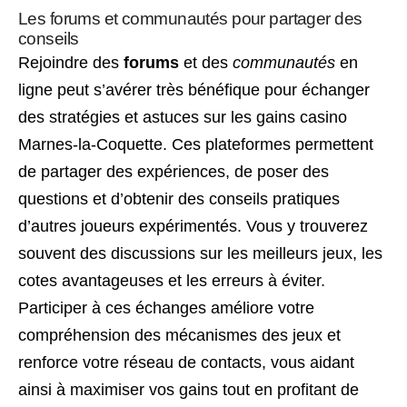
Les forums et communautés pour partager des
conseils
Rejoindre des
forums
et des
communautés
en
ligne peut s’avérer très bénéfique pour échanger
des stratégies et astuces sur les gains casino
Marnes-la-Coquette. Ces plateformes permettent
de partager des expériences, de poser des
questions et d’obtenir des conseils pratiques
d’autres joueurs expérimentés. Vous y trouverez
souvent des discussions sur les meilleurs jeux, les
cotes avantageuses et les erreurs à éviter.
Participer à ces échanges améliore votre
compréhension des mécanismes des jeux et
renforce votre réseau de contacts, vous aidant
ainsi à maximiser vos gains tout en profitant de