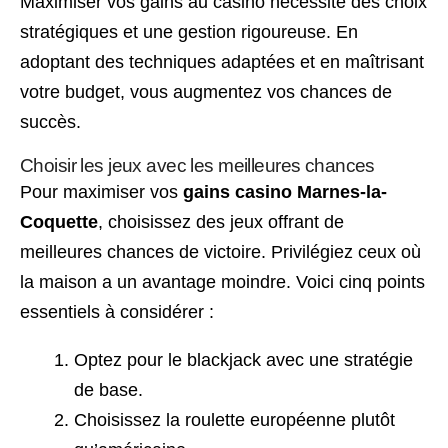
Maximiser vos gains au casino nécessite des choix
stratégiques et une gestion rigoureuse. En
adoptant des techniques adaptées et en maîtrisant
votre budget, vous augmentez vos chances de
succès.
Choisir les jeux avec les meilleures chances
Pour maximiser vos
gains casino Marnes-la-
Coquette
, choisissez des jeux offrant de
meilleures chances de victoire. Privilégiez ceux où
la maison a un avantage moindre. Voici cinq points
essentiels à considérer :
Optez pour le blackjack avec une stratégie
de base.
Choisissez la roulette européenne plutôt