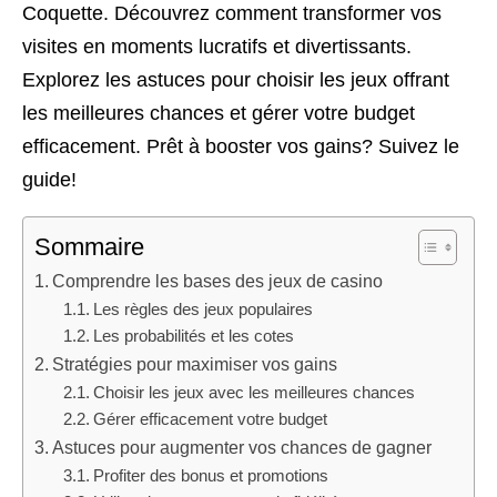
Coquette. Découvrez comment transformer vos
visites en moments lucratifs et divertissants.
Explorez les astuces pour choisir les jeux offrant
les meilleures chances et gérer votre budget
efficacement. Prêt à booster vos gains? Suivez le
guide!
Sommaire
Comprendre les bases des jeux de casino
Les règles des jeux populaires
Les probabilités et les cotes
Stratégies pour maximiser vos gains
Choisir les jeux avec les meilleures chances
Gérer efficacement votre budget
Astuces pour augmenter vos chances de gagner
Profiter des bonus et promotions