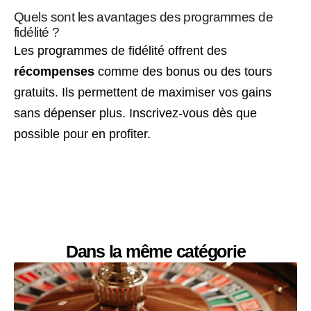
Quels sont les avantages des programmes de
fidélité ?
Les programmes de fidélité offrent des
récompenses
comme des bonus ou des tours
gratuits. Ils permettent de maximiser vos gains
sans dépenser plus. Inscrivez-vous dès que
possible pour en profiter.
Dans la même catégorie