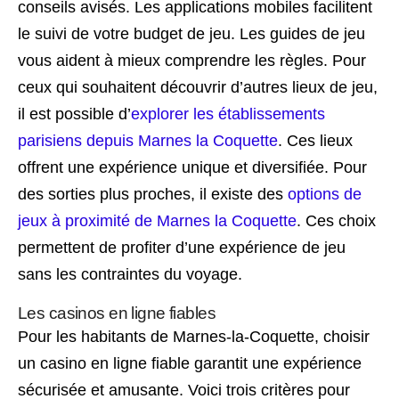
conseils avisés. Les applications mobiles facilitent
le suivi de votre budget de jeu. Les guides de jeu
vous aident à mieux comprendre les règles. Pour
ceux qui souhaitent découvrir d’autres lieux de jeu,
il est possible d’
explorer les établissements
parisiens depuis Marnes la Coquette
. Ces lieux
offrent une expérience unique et diversifiée. Pour
des sorties plus proches, il existe des
options de
jeux à proximité de Marnes la Coquette
. Ces choix
permettent de profiter d’une expérience de jeu
sans les contraintes du voyage.
Les casinos en ligne fiables
Pour les habitants de Marnes-la-Coquette, choisir
un casino en ligne fiable garantit une expérience
sécurisée et amusante. Voici trois critères pour