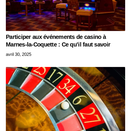
Participer aux événements de casino à
Marnes-la-Coquette : Ce qu’il faut savoir
avril 30, 2025