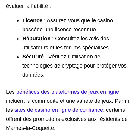
évaluer la fiabilité :
Licence
: Assurez-vous que le casino
possède une licence reconnue.
Réputation
: Consultez les avis des
utilisateurs et les forums spécialisés.
Sécurité
: Vérifiez l’utilisation de
technologies de cryptage pour protéger vos
données.
Les
bénéfices des plateformes de jeux en ligne
incluent la commodité et une variété de jeux. Parmi
les
sites de casino en ligne de confiance
, certains
offrent des promotions exclusives aux résidents de
Marnes-la-Coquette.