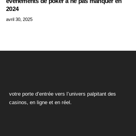
événements de poker à ne pas manquer en
2024
avril 30, 2025
votre porte d’entrée vers l’univers palpitant des
casinos, en ligne et en réel.